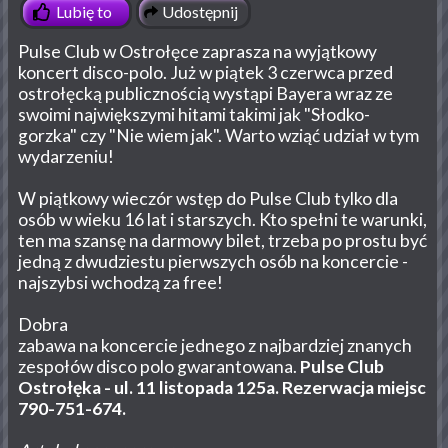
Udostępnij
Lubię to
Pulse Club w Ostrołęce zaprasza na wyjątkowy
koncert disco-polo. Już w piątek 3 czerwca przed
ostrołęcką publicznością wystąpi Bayera wraz ze
swoimi największymi hitami takimi jak "Słodko-
gorzka" czy "Nie wiem jak". Warto wziąć udział w tym
wydarzeniu!
W piątkowy wieczór wstęp do Pulse Club tylko dla
osób w wieku 16 lat i starszych. Kto spełni te warunki,
ten ma szansę na darmowy bilet, trzeba po prostu być
jedną z dwudziestu pierwszych osób na koncercie -
najszybsi wchodzą za free!
Dobra
zabawa na koncercie jednego z najbardziej znanych
zespołów disco polo gwarantowana.
Pulse Club
Ostrołęka - ul. 11 listopada 125a. Rezerwacja miejsc
790-751-674.