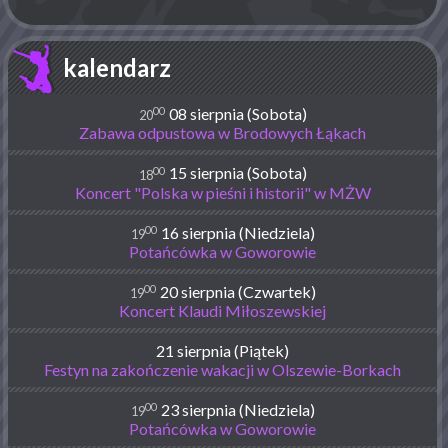
kalendarz
00
08 sierpnia (Sobota)
20
Zabawa odpustowa w Brodowych Łąkach
00
15 sierpnia (Sobota)
18
Koncert "Polska w pieśni i historii" w MŻW
00
16 sierpnia (Niedziela)
19
Potańcówka w Goworowie
00
20 sierpnia (Czwartek)
19
Koncert Klaudi Miłoszewskiej
21 sierpnia (Piątek)
Festyn na zakończenie wakacji w Olszewie-Borkach
00
23 sierpnia (Niedziela)
19
Potańcówka w Goworowie