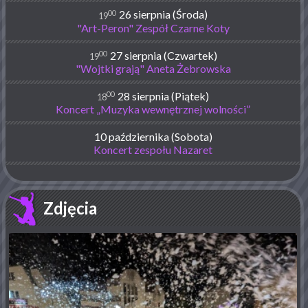
00
26 sierpnia (Środa)
19
"Art-Peron" Zespół Czarne Koty
00
27 sierpnia (Czwartek)
19
"Wojtki grają" Aneta Żebrowska
00
28 sierpnia (Piątek)
18
Koncert „Muzyka wewnętrznej wolności”
10 października (Sobota)
Koncert zespołu Nazaret
Zdjęcia