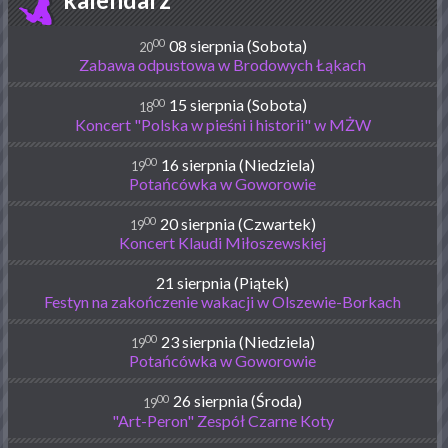
00
08 sierpnia (Sobota)
20
Zabawa odpustowa w Brodowych Łąkach
00
15 sierpnia (Sobota)
18
Koncert "Polska w pieśni i historii" w MŻW
00
16 sierpnia (Niedziela)
19
Potańcówka w Goworowie
00
20 sierpnia (Czwartek)
19
Koncert Klaudi Miłoszewskiej
21 sierpnia (Piątek)
Festyn na zakończenie wakacji w Olszewie-Borkach
00
23 sierpnia (Niedziela)
19
Potańcówka w Goworowie
00
26 sierpnia (Środa)
19
"Art-Peron" Zespół Czarne Koty