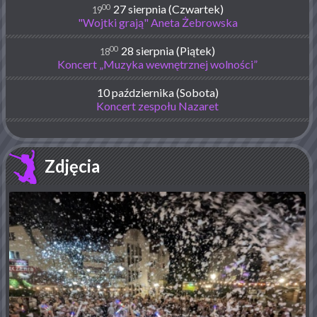
00
27 sierpnia (Czwartek)
19
"Wojtki grają" Aneta Żebrowska
00
28 sierpnia (Piątek)
18
Koncert „Muzyka wewnętrznej wolności”
10 października (Sobota)
Koncert zespołu Nazaret
Zdjęcia