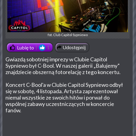
fot. Club Capitol Sypniewo
Udostępnij
Lubię to
1
Gwiazdą sobotniej imprezy w Clubie Capitol
Sypniewo był C-Bool. W naszej galerii „Balujemy”
znajdziecie obszerną fotorelację z tego koncertu.
Koncert C-Bool'a w Clubie Capitol Sypniewo odbył
się w sobotę, 4 listopada. Artysta zaprezentował
niemal wszystkie ze swoich hitów i porwał do
wspólnej zabawy uczestniczących w koncercie
fanów.