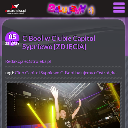
05
C-Bool w Clubie Capitol
11.2017
Sypniewo [ZDJĘCIA]
Redakcja eOstroleka.pl
tagi:
Club Capitol Sypniewo
C-Bool
balujemy eOstrołęka