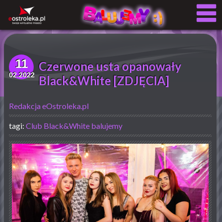
11
Czerwone usta opanowały
02.2022
Black&White [ZDJĘCIA]
Redakcja eOstroleka.pl
tagi:
Club Black&White
balujemy