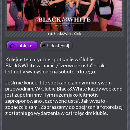
fot. Black&White Club
Udostępnij
Lubię to
Kolejne tematyczne spotkanie w Clubie
Black&White za nami. „Czerwone usta” – taki
leitmotiv wymyślono na sobotę, 5 lutego.
Jeśli nie koncert to spotkanie z innym motywem
przewodnim. W Clubie Black&White każdy weekend
jest zupełni inny. Tym razem jako leitmotiv
zaproponowano „czerwone usta”. Jak wyszło –
zobaczcie sami. Zapraszamy do obejrzenia fotorelacji
z ostatniego wydarzenia w ostrołęckim klubie.