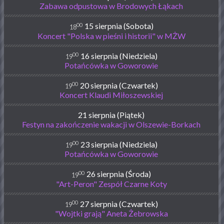
Zabawa odpustowa w Brodowych Łąkach
00
15 sierpnia (Sobota)
18
Koncert "Polska w pieśni i historii" w MŻW
00
16 sierpnia (Niedziela)
19
Potańcówka w Goworowie
00
20 sierpnia (Czwartek)
19
Koncert Klaudi Miłoszewskiej
21 sierpnia (Piątek)
Festyn na zakończenie wakacji w Olszewie-Borkach
00
23 sierpnia (Niedziela)
19
Potańcówka w Goworowie
00
26 sierpnia (Środa)
19
"Art-Peron" Zespół Czarne Koty
00
27 sierpnia (Czwartek)
19
"Wojtki grają" Aneta Żebrowska