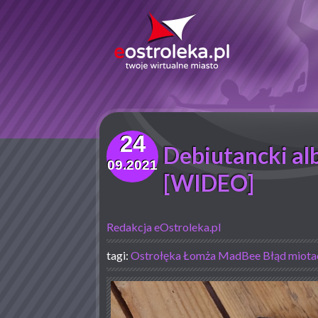
24
Debiutancki a
09.2021
[WIDEO]
Redakcja eOstroleka.pl
tagi:
Ostrołęka
Łomża
MadBee
Błąd miota