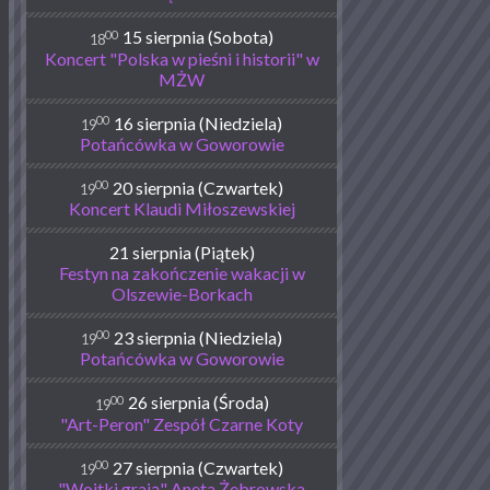
00
15 sierpnia (Sobota)
18
Koncert "Polska w pieśni i historii" w
MŻW
00
16 sierpnia (Niedziela)
19
Potańcówka w Goworowie
00
20 sierpnia (Czwartek)
19
Koncert Klaudi Miłoszewskiej
21 sierpnia (Piątek)
Festyn na zakończenie wakacji w
Olszewie-Borkach
00
23 sierpnia (Niedziela)
19
Potańcówka w Goworowie
00
26 sierpnia (Środa)
19
"Art-Peron" Zespół Czarne Koty
00
27 sierpnia (Czwartek)
19
"Wojtki grają" Aneta Żebrowska