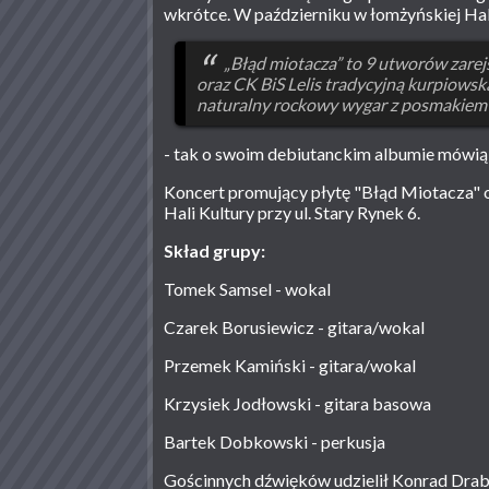
wkrótce. W październiku w łomżyńskiej Hal
„Błąd miotacza” to 9 utworów zar
oraz CK BiS Lelis tradycyjną kurpiows
naturalny rockowy wygar z posmakiem
- tak o swoim debiutanckim albumie mówią 
Koncert promujący płytę "Błąd Miotacza" o
Hali Kultury przy ul. Stary Rynek 6.
Skład grupy:
Tomek Samsel - wokal
Czarek Borusiewicz - gitara/wokal
Przemek Kamiński - gitara/wokal
Krzysiek Jodłowski - gitara basowa
Bartek Dobkowski - perkusja
Gościnnych dźwięków udzielił Konrad Drabo