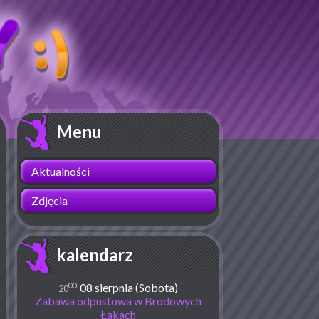
Menu
Aktualności
Zdjęcia
kalendarz
00
08 sierpnia (Sobota)
20
Zabawa odpustowa w Brodowych
Łąkach