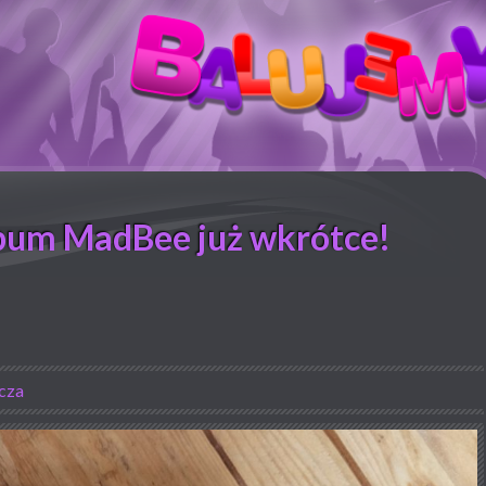
lbum MadBee już wkrótce!
cza