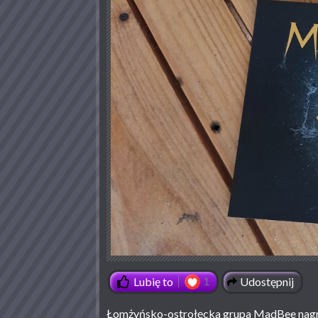
Udostępnij
Lubię to
1
Łomżyńsko-ostrołęcka grupa MadBee nagrał