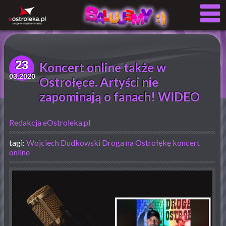
23
Koncert online także w
03.2020
Ostrołęce. Artyści nie
zapominają o fanach! WIDEO
Redakcja eOstroleka.pl
tagi:
Wojciech Dudkowski
Droga na Ostrołękę
koncert
online