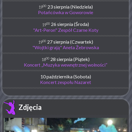
00
23 sierpnia (Niedziela)
19
Potańcówka w Goworowie
00
26 sierpnia (Środa)
19
"Art-Peron" Zespół Czarne Koty
00
27 sierpnia (Czwartek)
19
"Wojtki grają" Aneta Żebrowska
00
28 sierpnia (Piątek)
18
Koncert „Muzyka wewnętrznej wolności”
10 października (Sobota)
Koncert zespołu Nazaret
Zdjęcia