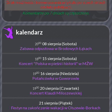
Brak możliwości komentowania artykułu po trzech dniach
od daty publikacji.
Komentarze po 7 dniach są czyszczone.
kalendarz
00
08 sierpnia (Sobota)
20
Zabawa odpustowa w Brodowych Łąkach
00
15 sierpnia (Sobota)
18
Koncert "Polska w pieśni i historii" w MŻW
00
16 sierpnia (Niedziela)
19
Potańcówka w Goworowie
00
20 sierpnia (Czwartek)
19
Koncert Klaudi Miłoszewskiej
21 sierpnia (Piątek)
Festyn na zakończenie wakacji w Olszewie-Borkach