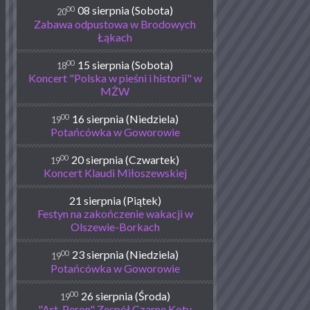
00
08 sierpnia (Sobota)
20
Zabawa odpustowa w Brodowych
Łąkach
00
15 sierpnia (Sobota)
18
Koncert "Polska w pieśni i historii" w
MŻW
00
16 sierpnia (Niedziela)
19
Potańcówka w Goworowie
00
20 sierpnia (Czwartek)
19
Koncert Klaudi Miłoszewskiej
21 sierpnia (Piątek)
Festyn na zakończenie wakacji w
Olszewie-Borkach
00
23 sierpnia (Niedziela)
19
Potańcówka w Goworowie
00
26 sierpnia (Środa)
19
"Art-Peron" Zespół Czarne Koty