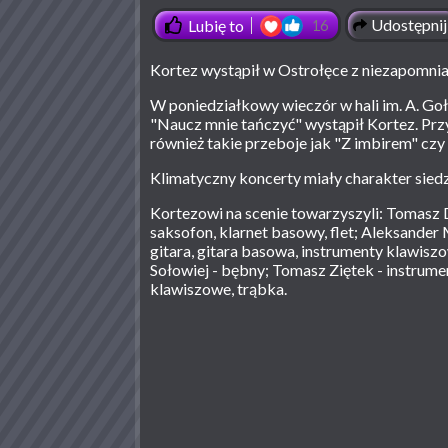
Udostępnij
Lubię to
16
Kortez wystąpił w Ostrołęce z niezapomn
W poniedziałkowy wieczór w hali im. A. Go
"Naucz mnie tańczyć" wystąpił Kortez. Prz
również takie przeboje jak "Z imbirem" czy
Klimatyczny koncerty miały charakter sied
Kortezowi na scenie towarzyszyli: Tomasz D
saksofon, klarnet basowy, flet; Aleksander
gitara, gitara basowa, instrumenty klawis
Sołowiej - bębny; Tomasz Ziętek - instrume
klawiszowe, trąbka.