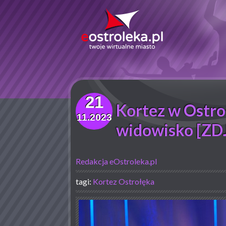
21
Kortez w Ostr
11.2023
widowisko [ZD
Redakcja eOstroleka.pl
tagi:
Kortez
Ostrołęka