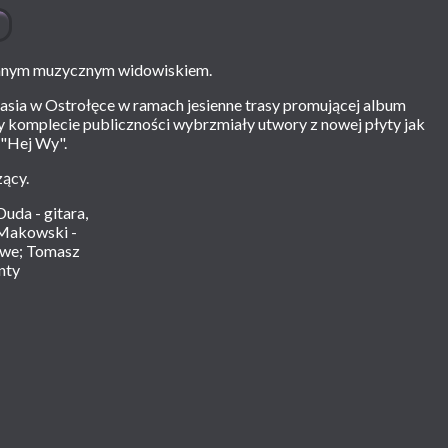
ianym muzycznym widowiskiem.
łasia w Ostrołęce w ramach jesienne trasy promującej album
y komplecie publiczności wybrzmiały utwory z nowej płyty jak
 "Hej Wy".
zący.
uda - gitara,
 Makowski -
zowe; Tomasz
nty