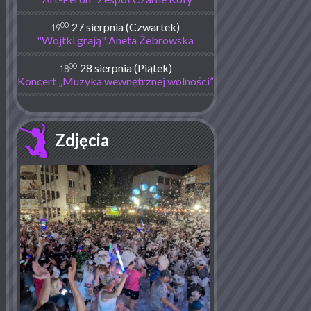
00
27 sierpnia (Czwartek)
19
"Wojtki grają" Aneta Żebrowska
00
28 sierpnia (Piątek)
18
Koncert „Muzyka wewnętrznej wolności”
Zdjęcia