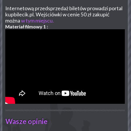
Internetową przedsprzedaż biletów prowadzi portal
kupbilecik.pl. Wejściówki w cenie 50 zł zakupić
można
w tym miejscu.
Materiał filmowy 1 :
Wasze opinie