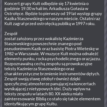
Koncert grupy Kult odbędzie się 17 kwietnia o
godzinie 19.00 w hali im. Arkadiusza Gołasia w
Ostrołęce. Będzie to pierwszy od 19 lat występ grupy
Kazika Staszewskiego w naszym mieście. Ostatni raz
Kult zagrał przed ostrołęcką publiką w 1997 roku.
Zespół
został założony przez wokalistę Kazimierza
Staszewskiego powszechnie znanego pod
pseudonimem Kazik oraz basistę Piotra Wieteskę w
1982 w Warszawie. W muzyce Kult można odnaleźć
elementy punku, rocka psychodelicznego oraz jazzu.
Rozpoznawalną cechą zespołu są prowokacyjne
teksty Kazimierza Staszewskiego oraz
charakterystyczne brzmienie instrumentów dętych.
Zespół swoją sławę zdobył również dzięki
specyficznej atmosferze panującej na koncertach
wynikającej z nietypowych idei. Duży wpływ na
teksty zespołu w latach 80. XX wieku miało
zainteresowanie Biblią co stało się także elementem
identyfikującym grupę Kultu.