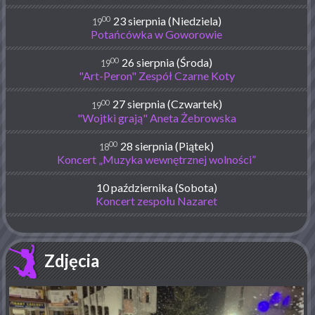
00
23 sierpnia (Niedziela)
19
Potańcówka w Goworowie
00
26 sierpnia (Środa)
19
"Art-Peron" Zespół Czarne Koty
00
27 sierpnia (Czwartek)
19
"Wojtki grają" Aneta Żebrowska
00
28 sierpnia (Piątek)
18
Koncert „Muzyka wewnętrznej wolności”
10 października (Sobota)
Koncert zespołu Nazaret
Zdjęcia