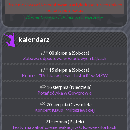
Brak możliwości komentowania artykułu po trzech dniach
od daty publikacji.
Komentarze po 7 dniach są czyszczone.
kalendarz
00
08 sierpnia (Sobota)
20
Zabawa odpustowa w Brodowych Łąkach
00
15 sierpnia (Sobota)
18
Koncert "Polska w pieśni i historii" w MŻW
00
16 sierpnia (Niedziela)
19
Potańcówka w Goworowie
00
20 sierpnia (Czwartek)
19
Koncert Klaudi Miłoszewskiej
21 sierpnia (Piątek)
Festyn na zakończenie wakacji w Olszewie-Borkach