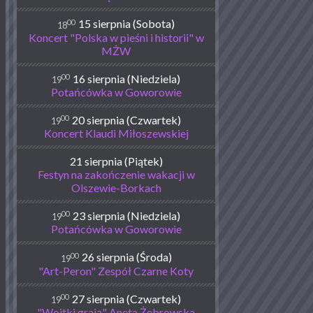
00
15 sierpnia (Sobota)
18
Koncert "Polska w pieśni i historii" w
MŻW
00
16 sierpnia (Niedziela)
19
Potańcówka w Goworowie
00
20 sierpnia (Czwartek)
19
Koncert Klaudi Miłoszewskiej
21 sierpnia (Piątek)
Festyn na zakończenie wakacji w
Olszewie-Borkach
00
23 sierpnia (Niedziela)
19
Potańcówka w Goworowie
00
26 sierpnia (Środa)
19
"Art-Peron" Zespół Czarne Koty
00
27 sierpnia (Czwartek)
19
"Wojtki grają" Aneta Żebrowska