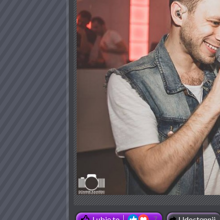
Udostępnij
Lubię to
7