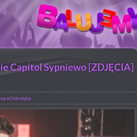
ie Capitol Sypniewo [ZDJĘCIA]
emy eOstrołęka