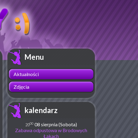
Menu
Aktualności
Zdjęcia
kalendarz
00
08 sierpnia (Sobota)
20
Zabawa odpustowa w Brodowych
Łąkach