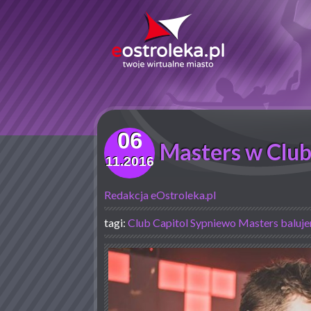
06
Masters w Club
11.2016
Redakcja eOstroleka.pl
tagi:
Club Capitol Sypniewo
Masters
baluj