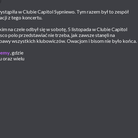
ystąpiła w Clubie Capitol Sypniewo. Tym razem był to zespół
cji z tego koncertu.
m na czele odbył się w sobotę, 5 listopada w Clubie Capitol
co polo przedstawiać nie trzeba, jak zawsze stanęli na
zabawy wszystkich klubowiczów. Owacjom i bisom nie było końca.
jemy
, gdzie
u oraz wielu