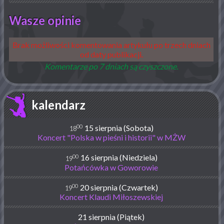
Wasze opinie
Brak możliwości komentowania artykułu po trzech dniach
od daty publikacji.
Komentarze po 7 dniach są czyszczone.
kalendarz
00
15 sierpnia (Sobota)
18
Koncert "Polska w pieśni i historii" w MŻW
00
16 sierpnia (Niedziela)
19
Potańcówka w Goworowie
00
20 sierpnia (Czwartek)
19
Koncert Klaudi Miłoszewskiej
21 sierpnia (Piątek)