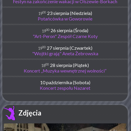
Festyn na zakończenie wakacji w Olszewie-Borkach
00
23 sierpnia (Niedziela)
19
Potańcówka w Goworowie
00
26 sierpnia (Środa)
19
"Art-Peron" Zespół Czarne Koty
00
27 sierpnia (Czwartek)
19
"Wojtki grają" Aneta Żebrowska
00
28 sierpnia (Piątek)
18
Koncert „Muzyka wewnętrznej wolności”
10 października (Sobota)
Koncert zespołu Nazaret
Zdjęcia