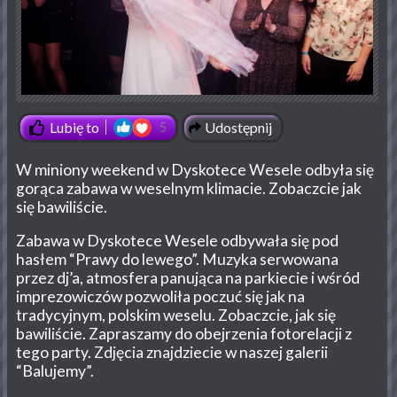
Udostępnij
Lubię to
5
W miniony weekend w Dyskotece Wesele odbyła się
gorąca zabawa w weselnym klimacie. Zobaczcie jak
się bawiliście.
Zabawa w Dyskotece Wesele odbywała się pod
hasłem “Prawy do lewego”. Muzyka serwowana
przez dj’a, atmosfera panująca na parkiecie i wśród
imprezowiczów pozwoliła poczuć się jak na
tradycyjnym, polskim weselu. Zobaczcie, jak się
bawiliście. Zapraszamy do obejrzenia fotorelacji z
tego party. Zdjęcia znajdziecie w naszej galerii
“Balujemy”.