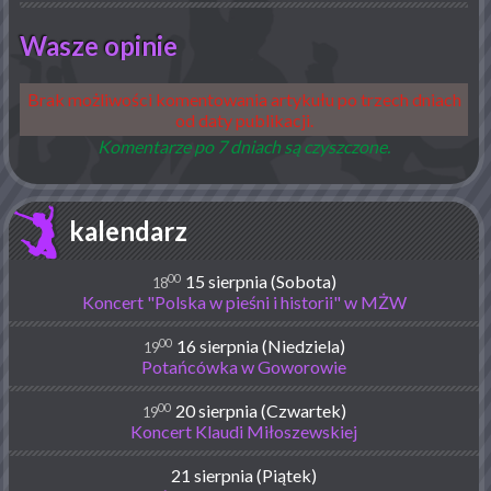
Wasze opinie
Brak możliwości komentowania artykułu po trzech dniach
od daty publikacji.
Komentarze po 7 dniach są czyszczone.
kalendarz
00
15 sierpnia (Sobota)
18
Koncert "Polska w pieśni i historii" w MŻW
00
16 sierpnia (Niedziela)
19
Potańcówka w Goworowie
00
20 sierpnia (Czwartek)
19
Koncert Klaudi Miłoszewskiej
21 sierpnia (Piątek)