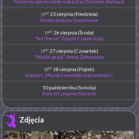
Festyn na zakończenie wakacji w Olszewie-Borkach
00
23 sierpnia (Niedziela)
19
Potańcówka w Goworowie
00
26 sierpnia (Środa)
19
"Art-Peron" Zespół Czarne Koty
00
27 sierpnia (Czwartek)
19
"Wojtki grają" Aneta Żebrowska
00
28 sierpnia (Piątek)
18
Koncert „Muzyka wewnętrznej wolności”
10 października (Sobota)
Koncert zespołu Nazaret
Zdjęcia