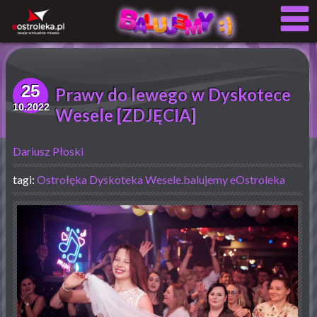
25
Prawy do lewego w Dyskotece
10.2022
Wesele [ZDJĘCIA]
Dariusz Płoski
tagi:
Ostrołęka
Dyskoteka Wesele.balujemy eOstroleka