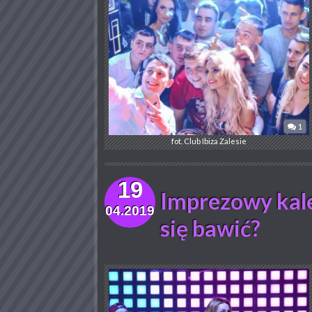
1
fot. Club Ibiza Zalesie
19
Imprezowy kale
04.2019
się bawić?