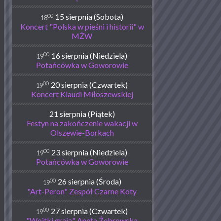
00
15 sierpnia (Sobota)
18
Koncert "Polska w pieśni i historii" w
MŻW
00
16 sierpnia (Niedziela)
19
Potańcówka w Goworowie
00
20 sierpnia (Czwartek)
19
Koncert Klaudi Miłoszewskiej
21 sierpnia (Piątek)
Festyn na zakończenie wakacji w
Olszewie-Borkach
00
23 sierpnia (Niedziela)
19
Potańcówka w Goworowie
00
26 sierpnia (Środa)
19
"Art-Peron" Zespół Czarne Koty
00
27 sierpnia (Czwartek)
19
"Wojtki grają" Aneta Żebrowska