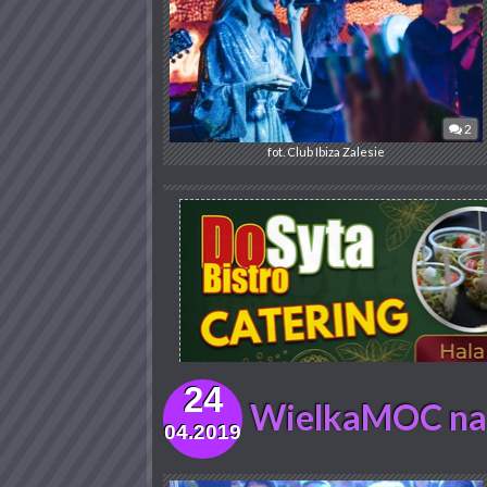
2
fot. Club Ibiza Zalesie
24
WielkaMOC na 
04.2019