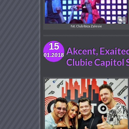
0
fot. Club Ibiza Zalesie
15
Akcent, Exaited
01.2018
Clubie Capitol