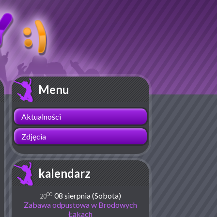
Menu
Aktualności
Zdjęcia
kalendarz
00
08 sierpnia (Sobota)
20
Zabawa odpustowa w Brodowych
Łąkach