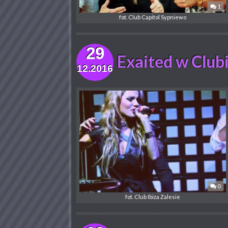
1
fot. Club Capitol Sypniewo
29
Exaited w Clubi
12.2016
0
fot. Club Ibiza Zalesie