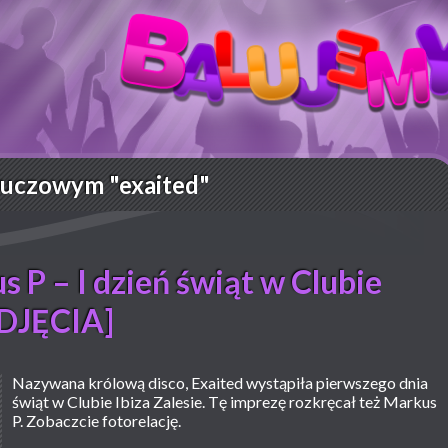
luczowym "exaited"
s P – I dzień świąt w Clubie
ZDJĘCIA]
Nazywana królową disco, Exaited wystąpiła pierwszego dnia
świąt w Clubie Ibiza Zalesie. Tę imprezę rozkręcał też Markus
P. Zobaczcie fotorelację.