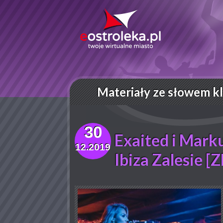
Materiały ze słowem k
30
Exaited i Marku
12.2019
Ibiza Zalesie [