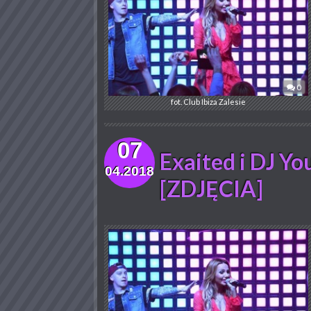
0
fot. Club Ibiza Zalesie
07
Exaited i DJ Yo
04.2018
[ZDJĘCIA]