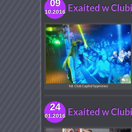
09
Exaited w Club
10.2016
0
fot. Club Capitol Sypniewo
24
Exaited w Club
01.2016