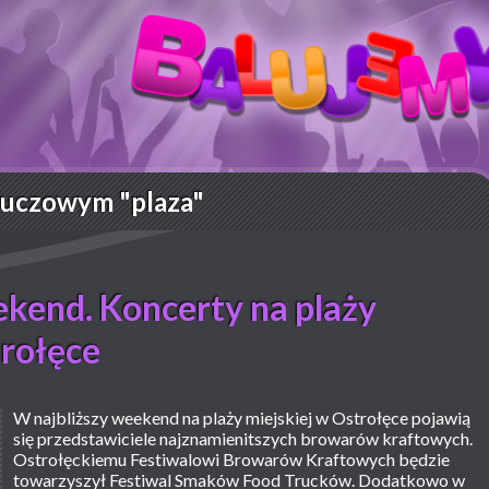
luczowym "plaza"
kend. Koncerty na plaży
trołęce
W najbliższy weekend na plaży miejskiej w Ostrołęce pojawią
się przedstawiciele najznamienitszych browarów kraftowych.
Ostrołęckiemu Festiwalowi Browarów Kraftowych będzie
towarzyszył Festiwal Smaków Food Trucków. Dodatkowo w