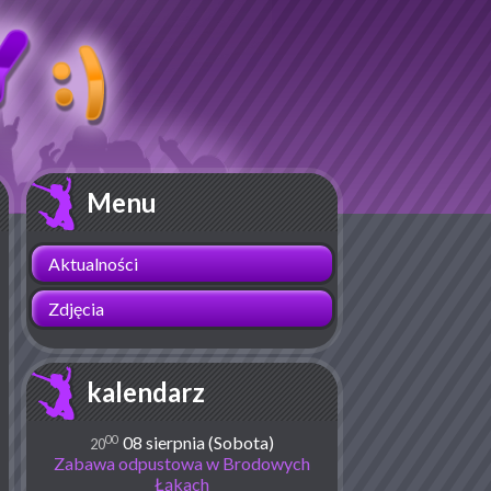
Menu
Aktualności
Zdjęcia
kalendarz
00
08 sierpnia (Sobota)
20
Zabawa odpustowa w Brodowych
Łąkach