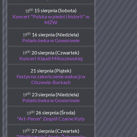
00
15 sierpnia (Sobota)
18
Koncert "Polska w pieśni i historii" w
MŻW
00
16 sierpnia (Niedziela)
19
Potańcówka w Goworowie
00
20 sierpnia (Czwartek)
19
Koncert Klaudi Miłoszewskiej
21 sierpnia (Piątek)
Festyn na zakończenie wakacji w
Olszewie-Borkach
00
23 sierpnia (Niedziela)
19
Potańcówka w Goworowie
00
26 sierpnia (Środa)
19
"Art-Peron" Zespół Czarne Koty
00
27 sierpnia (Czwartek)
19
"Wojtki grają" Aneta Żebrowska