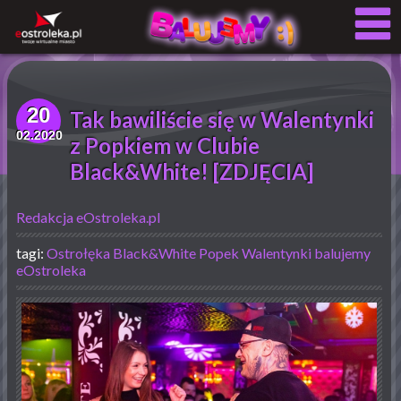
20
Tak bawiliście się w Walentynki
02.2020
z Popkiem w Clubie
Black&White! [ZDJĘCIA]
Redakcja eOstroleka.pl
tagi:
Ostrołęka
Black&White
Popek
Walentynki
balujemy
eOstroleka