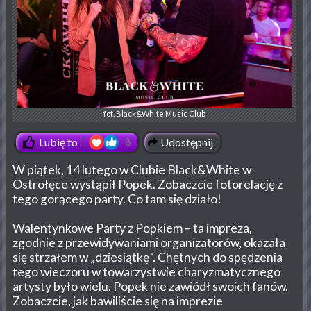
fot. Black&White Music Club
Udostępnij
Lubię to
8
W piątek, 14 lutego w Clubie Black&White w
Ostrołęce wystąpił Popek. Zobaczcie fotorelację z
tego gorącego party. Co tam się działo!
Walentynkowe Party z Popkiem – ta impreza,
zgodnie z przewidywaniami organizatorów, okazała
się strzałem w „dziesiątkę”. Chętnych do spędzenia
tego wieczoru w towarzystwie charyzmatycznego
artysty było wielu. Popek nie zawiódł swoich fanów.
Zobaczcie, jak bawiliście się na imprezie