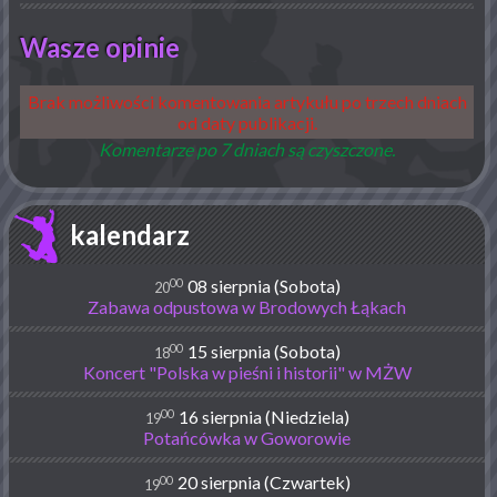
Wasze opinie
Brak możliwości komentowania artykułu po trzech dniach
od daty publikacji.
Komentarze po 7 dniach są czyszczone.
kalendarz
00
08 sierpnia (Sobota)
20
Zabawa odpustowa w Brodowych Łąkach
00
15 sierpnia (Sobota)
18
Koncert "Polska w pieśni i historii" w MŻW
00
16 sierpnia (Niedziela)
19
Potańcówka w Goworowie
00
20 sierpnia (Czwartek)
19