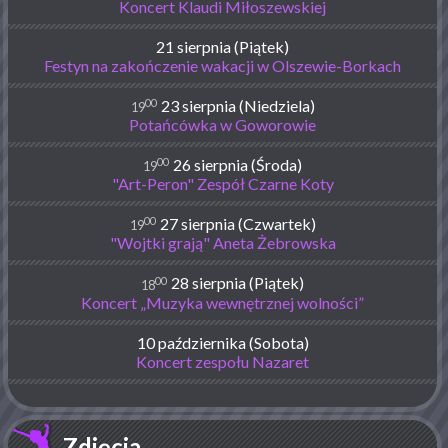
Koncert Klaudi Miłoszewskiej
21 sierpnia (Piątek)
Festyn na zakończenie wakacji w Olszewie-Borkach
00
23 sierpnia (Niedziela)
19
Potańcówka w Goworowie
00
26 sierpnia (Środa)
19
"Art-Peron" Zespół Czarne Koty
00
27 sierpnia (Czwartek)
19
"Wojtki grają" Aneta Żebrowska
00
28 sierpnia (Piątek)
18
Koncert „Muzyka wewnętrznej wolności”
10 października (Sobota)
Koncert zespołu Nazaret
Zdjęcia