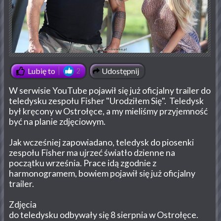
Udostępnij
Lubię to
2
W serwisie YouTube pojawił się już oficjalny trailer do
teledysku zespołu Fisher "Urodziłem Się". Teledysk
był kręcony w Ostrołęce, a my mieliśmy przyjemność
być na planie zdjęciowym.
Jak wcześniej zapowiadano, teledysk do piosenki
zespołu Fisher ma ujrzeć światło dzienne na
początku września. Prace idą zgodnie z
harmonogramem, bowiem pojawił się już oficjalny
trailer.
Zdjęcia
do teledysku odbywały się 8 sierpnia w Ostrołęce.