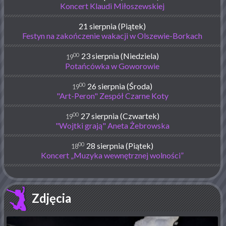
Koncert Klaudi Miłoszewskiej
21 sierpnia (Piątek)
Festyn na zakończenie wakacji w Olszewie-Borkach
00
23 sierpnia (Niedziela)
19
Potańcówka w Goworowie
00
26 sierpnia (Środa)
19
"Art-Peron" Zespół Czarne Koty
00
27 sierpnia (Czwartek)
19
"Wojtki grają" Aneta Żebrowska
00
28 sierpnia (Piątek)
18
Koncert „Muzyka wewnętrznej wolności”
Zdjęcia