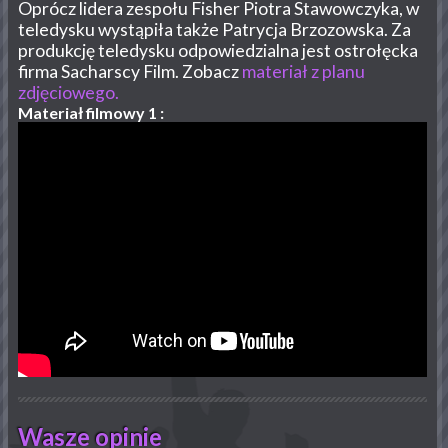
Oprócz lidera zespołu Fisher Piotra Stawowczyka, w
teledysku wystąpiła także Patrycja Brzozowska. Za
produkcję teledysku odpowiedzialna jest ostrołęcka
firma Sacharscy Film. Zobacz
materiał z planu
zdjęciowego.
Materiał filmowy 1 :
Wasze opinie