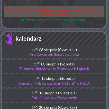
Brak możliwości komentowania artykułu po trzech dniach
od daty publikacji.
Komentarze po 7 dniach są czyszczone.
kalendarz
00
06 sierpnia (Czwartek)
19
Art-Czwartek Ilona Jaworska
00
08 sierpnia (Sobota)
20
Zabawa odpustowa w Brodowych Łąkach
00
15 sierpnia (Sobota)
18
Koncert "Polska w pieśni i historii" w MŻW
00
16 sierpnia (Niedziela)
19
Potańcówka w Goworowie
00
20 sierpnia (Czwartek)
19