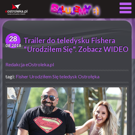
28
Trailer do teledysku Fishera
08.2018
"Urodziłem Się". Zobacz WIDEO
Redakcja eOstroleka.pl
tagi:
Fisher
Urodziłem Się
teledysk
Ostrołęka