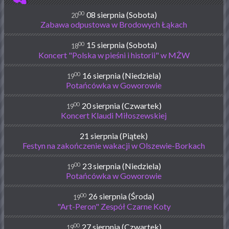
00
08 sierpnia (Sobota)
20
Zabawa odpustowa w Brodowych Łąkach
00
15 sierpnia (Sobota)
18
Koncert "Polska w pieśni i historii" w MŻW
00
16 sierpnia (Niedziela)
19
Potańcówka w Goworowie
00
20 sierpnia (Czwartek)
19
Koncert Klaudi Miłoszewskiej
21 sierpnia (Piątek)
Festyn na zakończenie wakacji w Olszewie-Borkach
00
23 sierpnia (Niedziela)
19
Potańcówka w Goworowie
00
26 sierpnia (Środa)
19
"Art-Peron" Zespół Czarne Koty
00
27 sierpnia (Czwartek)
19