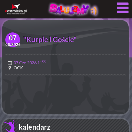
07
"Kurpie i Goście"
06.2026
00
07 Cze 2026 11
OCK
kalendarz